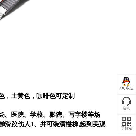
QQ客服
色，土黄色，咖啡色
可定制
咨询
场、医院、学校、影院、写字楼等场
梯滑跤伤人3、并可装潢楼梯,起到美观
手机站